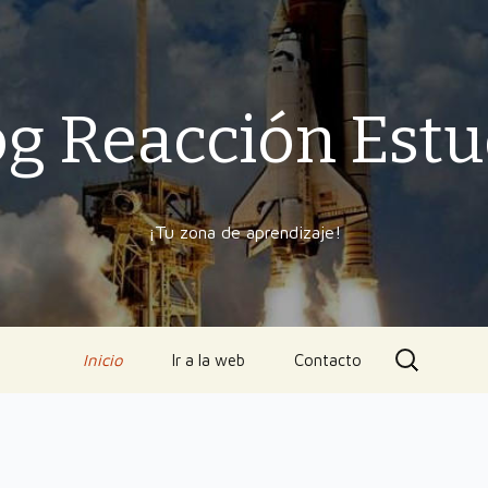
og Reacción Estu
¡Tu zona de aprendizaje!
Ir
Buscar:
Inicio
Ir a la web
Contacto
al
contenido