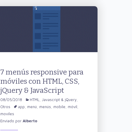
7 menús responsive para
móviles con HTML, CSS,
jQuery & JavaScript
08/05/2018
HTML
,
Javascript & jQuery
,
Otros
app
,
menú
,
menús
,
mobile
,
móvil
,
moviles
Enviado por
Alberto