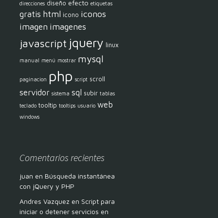
efecto
diseño
direcciones
etiquetas
html
iconos
gratis
icono
imagen
imagenes
jquery
javascript
linux
mysql
manual
menú
mostrar
php
scroll
paginacion
script
servidor
sql
subir
sistema
tablas
web
tooltip
teclado
tooltips
usuario
windows
Comentarios recientes
juan
en
Búsqueda instantánea
con jQuery y PHP
Andres Vazquez
en
Script para
iniciar o detener servicios en