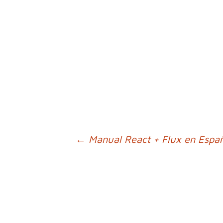
Ir
←
Manual React + Flux en Españ
a
la