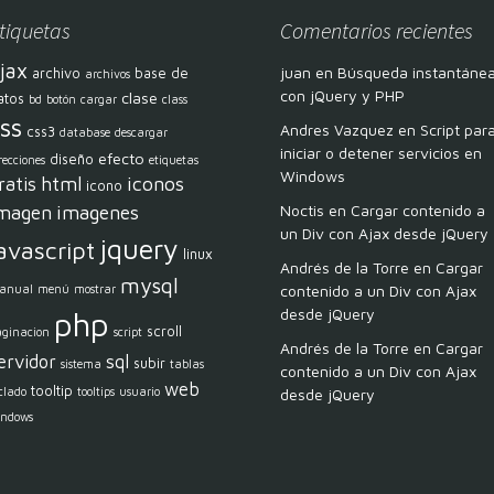
tiquetas
Comentarios recientes
jax
juan
en
Búsqueda instantáne
archivo
base de
archivos
con jQuery y PHP
clase
atos
bd
botón
cargar
class
ss
Andres Vazquez
en
Script par
css3
database
descargar
iniciar o detener servicios en
efecto
diseño
recciones
etiquetas
Windows
html
iconos
ratis
icono
magen
imagenes
Noctis
en
Cargar contenido a
un Div con Ajax desde jQuery
jquery
avascript
linux
Andrés de la Torre
en
Cargar
mysql
contenido a un Div con Ajax
anual
menú
mostrar
desde jQuery
php
scroll
aginacion
script
Andrés de la Torre
en
Cargar
ervidor
sql
subir
sistema
tablas
contenido a un Div con Ajax
web
tooltip
clado
tooltips
usuario
desde jQuery
indows