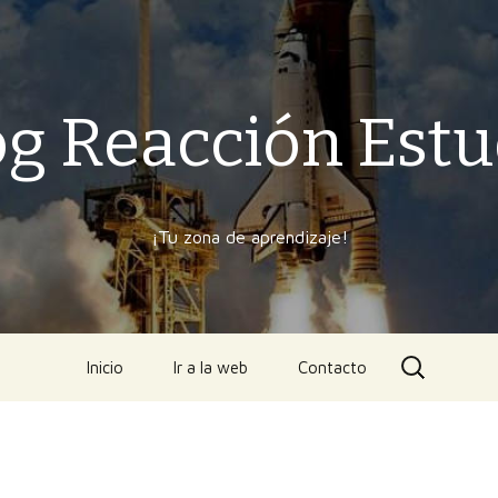
og Reacción Estu
¡Tu zona de aprendizaje!
Ir
Buscar:
Inicio
Ir a la web
Contacto
al
contenido