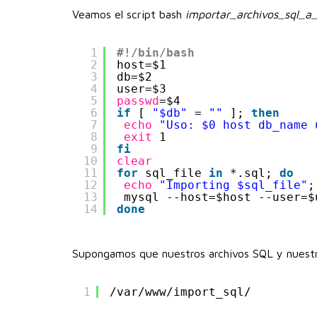
Veamos el script bash
importar_archivos_sql_a
1
#!/bin/bash
2
host=$1
3
db=$2
4
user=$3
5
passwd
=$4
6
if
[ 
"$db"
= 
""
]; 
then
7
echo
"Uso: $0 host db_name 
8
exit
1
9
fi
10
clear
11
for
sql_file 
in
*.sql; 
do
12
echo
"Importing $sql_file"
;
13
mysql --host=$host --user=$
14
done
Supongamos que nuestros archivos SQL y nuestro
1
/var/www/import_sql/