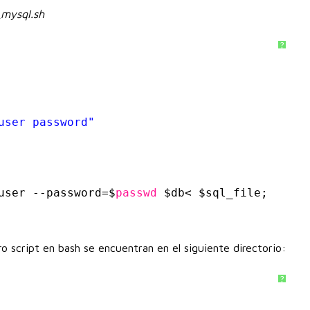
_mysql.sh
?
user password"
user --password=$
passwd
$db< $sql_file;
 script en bash se encuentran en el siguiente directorio:
?