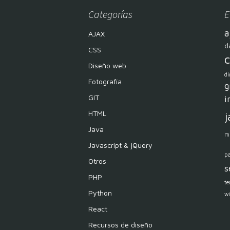
Categorías
E
a
AJAX
d
CSS
c
Diseño web
di
Fotografía
g
GIT
i
HTML
j
Java
m
Javascript & jQuery
p
Otros
s
PHP
te
Python
w
React
Recursos de diseño