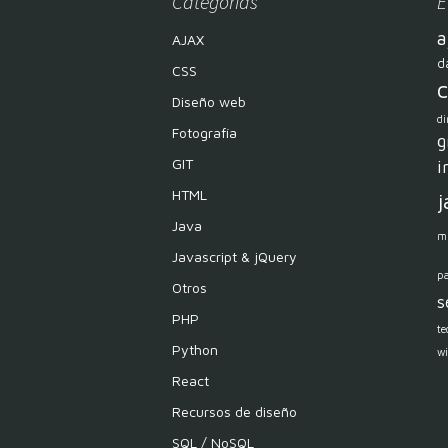
Categorías
E
a
AJAX
d
CSS
c
Diseño web
di
Fotografía
g
GIT
i
HTML
j
Java
m
Javascript & jQuery
p
Otros
s
PHP
te
Python
w
React
Recursos de diseño
SQL / NoSQL