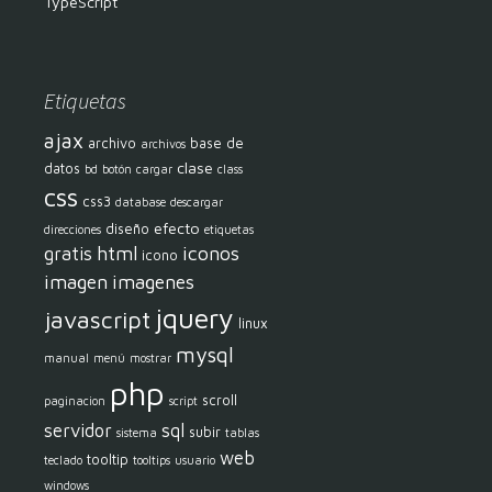
TypeScript
Etiquetas
ajax
archivo
base de
archivos
clase
datos
bd
botón
cargar
class
css
css3
database
descargar
efecto
diseño
direcciones
etiquetas
html
iconos
gratis
icono
imagen
imagenes
jquery
javascript
linux
mysql
manual
menú
mostrar
php
scroll
paginacion
script
servidor
sql
subir
sistema
tablas
web
tooltip
teclado
tooltips
usuario
windows