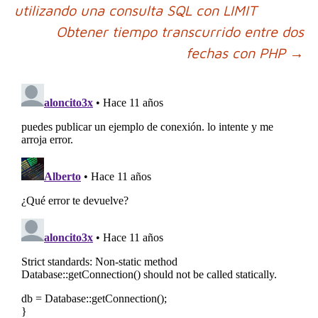
Ir
utilizando una consulta SQL con LIMIT
a
Obtener tiempo transcurrido entre dos
fechas con PHP
→
la
entrada