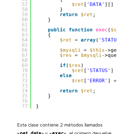
57
$ret
[
'DATA'
][] = 
$ro
58
}
59
return
$ret
;
60
}
61
62
public
function
exec
(
$sql
)
63
{
64
$ret
= 
array
(
'STATUS'
=>
'
65
66
$mysqli
= 
$this
->getConn
67
$res
= 
$mysqli
->query(
$s
68
69
if
(
$res
)
70
$ret
[
'STATUS'
] = 
"OK
71
else
72
$ret
[
'ERROR'
] = mysq
73
74
return
$ret
;
75
}
76
77
}
Esta clase contiene 2 métodos llamados
«
get_data
» y «
exec
«, el primero devuelve