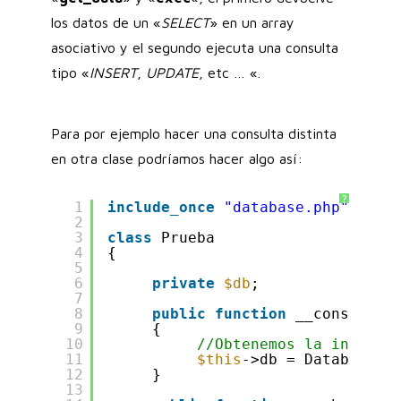
los datos de un «
SELECT
» en un array
asociativo y el segundo ejecuta una consulta
tipo «
INSERT
,
UPDATE
, etc … «.
Para por ejemplo hacer una consulta distinta
en otra clase podríamos hacer algo así:
?
1
include_once
"database.php"
;
2
3
class
Prueba
4
{
5
6
private
$db
;
7
8
public
function
__construct
9
{
10
//Obtenemos la instanc
11
$this
->db = Database::
12
}
13