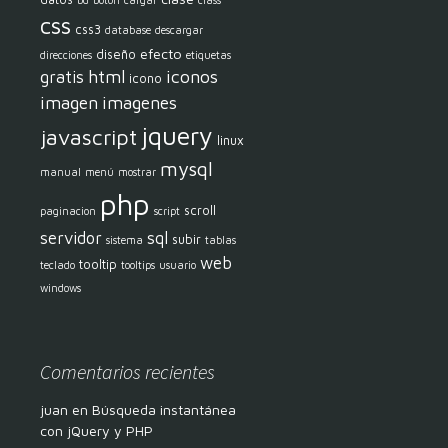
bd
botón
cargar
class
css
css3
database
descargar
efecto
diseño
direcciones
etiquetas
html
iconos
gratis
icono
imagen
imagenes
jquery
javascript
linux
mysql
manual
menú
mostrar
php
scroll
paginacion
script
servidor
sql
subir
sistema
tablas
web
tooltip
teclado
tooltips
usuario
windows
Comentarios recientes
juan
en
Búsqueda instantánea
con jQuery y PHP