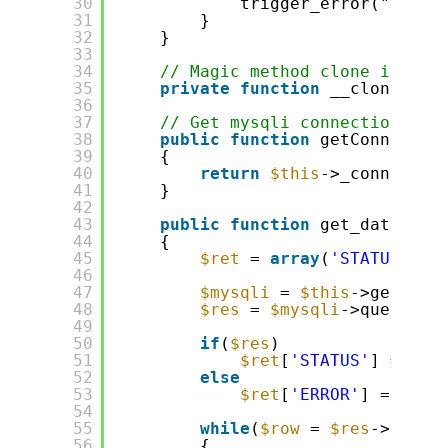
30
trigger_error(
"Faile
31
}
32
}
33
34
// Magic method clone is emp
35
private
function
__clone() {
36
37
// Get mysqli connection
38
public
function
getConnectio
39
{
40
return
$this
->_connectio
41
}
42
43
public
function
get_data(
$sq
44
{
45
$ret
= 
array
(
'STATUS'
=>
'
46
47
$mysqli
= 
$this
->getConn
48
$res
= 
$mysqli
->query(
$s
49
50
if
(
$res
)
51
$ret
[
'STATUS'
] = 
"OK
52
else
53
$ret
[
'ERROR'
] = mysq
54
55
while
(
$row
= 
$res
->fetch
56
{