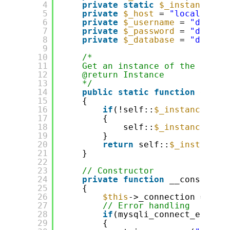
4
private
static
$_instance
; 
/
5
private
$_host
= 
"localhost"
6
private
$_username
= 
"db_use
7
private
$_password
= 
"db_pas
8
private
$_database
= 
"db_nam
9
10
/*
11
Get an instance of the Datab
12
@return Instance
13
*/
14
public
static
function
getIn
15
{
16
if
(!self::
$_instance
) 
//
17
{ 
18
self::
$_instance
= 
n
19
}
20
return
self::
$_instance
;
21
}
22
23
// Constructor
24
private
function
__construct
25
{
26
$this
->_connection = 
new
27
// Error handling
28
if
(mysqli_connect_error(
29
{