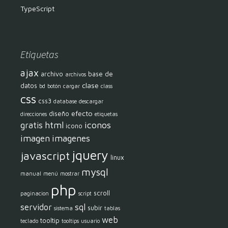
TypeScript
Etiquetas
ajax
archivo
base de
archivos
clase
datos
bd
botón
cargar
class
css
css3
database
descargar
efecto
diseño
direcciones
etiquetas
html
iconos
gratis
icono
imagen
imagenes
jquery
javascript
linux
mysql
manual
menú
mostrar
php
scroll
paginacion
script
servidor
sql
subir
sistema
tablas
web
tooltip
teclado
tooltips
usuario