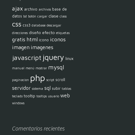
ajax
archivo
base de
archivos
clase
datos
bd
botón
cargar
class
css
css3
database
descargar
efecto
diseño
direcciones
etiquetas
html
iconos
gratis
icono
imagen
imagenes
jquery
javascript
linux
mysql
manual
menú
mostrar
php
scroll
paginacion
script
servidor
sql
subir
sistema
tablas
web
tooltip
teclado
tooltips
usuario
windows
Comentarios recientes