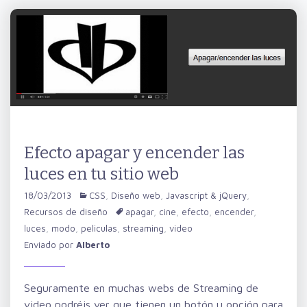
Efecto apagar y encender las
luces en tu sitio web
18/03/2013
CSS
,
Diseño web
,
Javascript & jQuery
,
Recursos de diseño
apagar
,
cine
,
efecto
,
encender
,
luces
,
modo
,
peliculas
,
streaming
,
video
Enviado por
Alberto
Seguramente en muchas webs de Streaming de
video podréis ver que tienen un botón u opción para