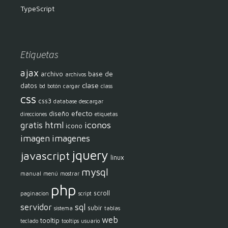
TypeScript
Etiquetas
ajax
archivo
base de
archivos
clase
datos
bd
botón
cargar
class
css
css3
database
descargar
efecto
diseño
direcciones
etiquetas
html
iconos
gratis
icono
imagen
imagenes
jquery
javascript
linux
mysql
manual
menú
mostrar
php
scroll
paginacion
script
servidor
sql
subir
sistema
tablas
web
tooltip
teclado
tooltips
usuario