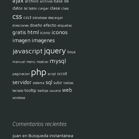
ajax
archivo
base de
archivos
clase
datos
bd
botón
cargar
class
css
css3
database
descargar
efecto
diseño
direcciones
etiquetas
html
iconos
gratis
icono
imagen
imagenes
jquery
javascript
linux
mysql
manual
menú
mostrar
php
scroll
paginacion
script
servidor
sql
subir
sistema
tablas
web
tooltip
teclado
tooltips
usuario
windows
Comentarios recientes
juan
en
Búsqueda instantánea