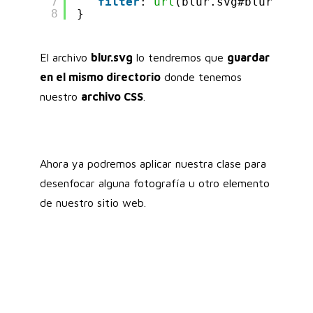
7
filter
: 
url
(blur.svg#blur);
8
}
El archivo
blur.svg
lo tendremos que
guardar
en el mismo directorio
donde tenemos
nuestro
archivo CSS
.
Ahora ya podremos aplicar nuestra clase para
desenfocar alguna fotografía u otro elemento
de nuestro sitio web.