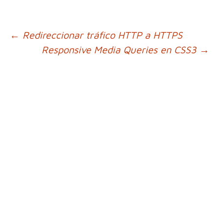
Ir
←
Redireccionar tráfico HTTP a HTTPS
Responsive Media Queries en CSS3
→
a
la
entrada