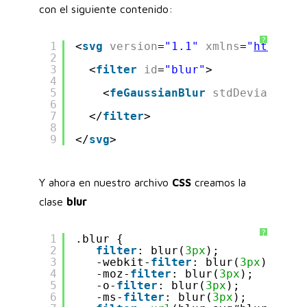
con el siguiente contenido:
?
1
<
svg
version
=
"1.1"
xmlns
=
"
http://
2
3
<
filter
id
=
"blur"
>
4
5
<
feGaussianBlur
stdDeviation
=
6
7
</
filter
>
8
9
</
svg
>
Y ahora en nuestro archivo
CSS
creamos la
clase
blur
?
1
.blur {
2
filter
: blur(
3px
); 
3
-webkit-
filter
: blur(
3px
); 
4
-moz-
filter
: blur(
3px
);
5
-o-
filter
: blur(
3px
); 
6
-ms-
filter
: blur(
3px
);