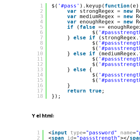
1
$(
'#pass'
).keyup(
function
(e)
2
var
strongRegex = 
new
R
3
var
mediumRegex = 
new
R
4
var
enoughRegex = 
new
R
5
if
(
false
== enoughRege
6
$(
'#passstrengt
7
} 
else
if
(strongRegex.
8
$(
'#passstrengt
9
$(
'#passstrengt
10
} 
else
if
(mediumRegex.
11
$(
'#passstrengt
12
$(
'#passstrengt
13
} 
else
{
14
$(
'#passstrengt
15
$(
'#passstrengt
16
}
17
return
true
;
18
});
Y el html:
1
<
input
type
=
"password"
name
=
"
2
<
span
id
=
"passstrength"
></
spa