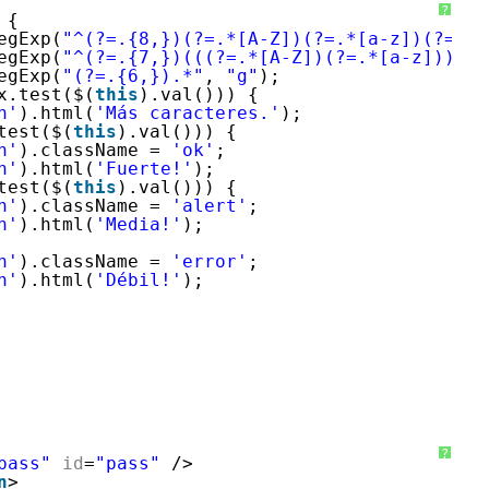
?
 {
egExp(
"^(?=.{8,})(?=.*[A-Z])(?=.*[a-z])(?=.*[
egExp(
"^(?=.{7,})(((?=.*[A-Z])(?=.*[a-z]))|((
egExp(
"(?=.{6,}).*"
, 
"g"
);
x.test($(
this
).val())) {
h'
).html(
'Más caracteres.'
);
test($(
this
).val())) {
h'
).className = 
'ok'
;
h'
).html(
'Fuerte!'
);
test($(
this
).val())) {
h'
).className = 
'alert'
;
h'
).html(
'Media!'
);
h'
).className = 
'error'
;
h'
).html(
'Débil!'
);
?
pass"
id
=
"pass"
/>
n
>