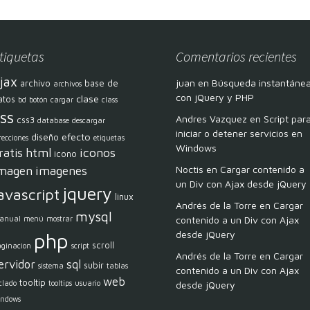
tiquetas
Comentarios recientes
jax
juan
en
Búsqueda instantáne
archivo
base de
archivos
con jQuery y PHP
clase
atos
bd
botón
cargar
class
ss
Andres Vazquez
en
Script par
css3
database
descargar
iniciar o detener servicios en
efecto
diseño
recciones
etiquetas
Windows
html
iconos
ratis
icono
magen
imagenes
Noctis
en
Cargar contenido a
un Div con Ajax desde jQuery
jquery
avascript
linux
Andrés de la Torre
en
Cargar
mysql
contenido a un Div con Ajax
anual
menú
mostrar
desde jQuery
php
scroll
aginacion
script
Andrés de la Torre
en
Cargar
ervidor
sql
subir
sistema
tablas
contenido a un Div con Ajax
web
tooltip
clado
tooltips
usuario
desde jQuery
indows