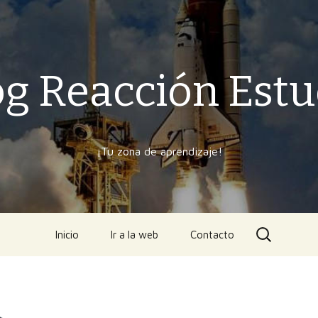
og Reacción Estu
¡Tu zona de aprendizaje!
Ir
Buscar:
Inicio
Ir a la web
Contacto
al
contenido