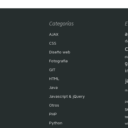
Categorías
E
a
AJAX
d
CSS
c
Diseño web
di
Fotografía
g
GIT
i
HTML
j
Java
m
Javascript & jQuery
p
Otros
s
PHP
te
Python
w