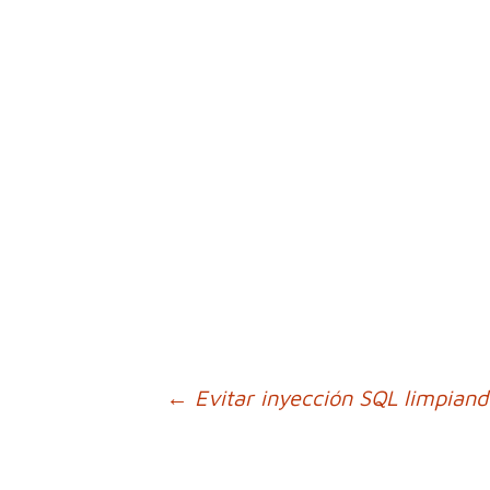
Ir
←
Evitar inyección SQL limpiand
a